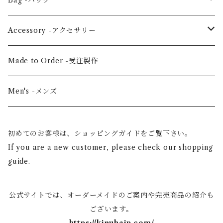
Bag -バッグ
Jacket -ジャケット
Large horizontal -横・大
Accessory -アクセサリー
Vertical medium -縦・中
Hair scrunchie -シュシュ
Made to Order -受注製作
Shoulder -ショルダー
Mask -マスク
Men's -メンズ
Mini -クラッチ・ポーチ
Scarf -ストール・スカーフ
初めてのお客様は、ショッピングガイドをご覧下さい。
If you are a new customer, please check our shopping
Others -その他
guide.
公式サイトでは、オーダーメイドのご案内や完売商品の紹介も
ございます。