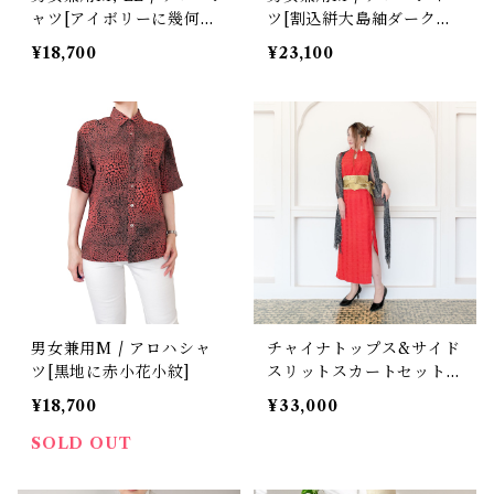
ャツ[アイボリーに幾何学
ツ[割込絣大島紬ダークグ
絣手織り紬]
レー丸模様]
¥18,700
¥23,100
男女兼用M / アロハシャ
チャイナトップス&サイド
ツ[黒地に赤小花小紋]
スリットスカートセット
[朱色七宝繋ぎ]
¥18,700
¥33,000
SOLD OUT