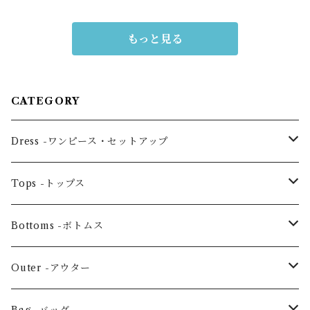
もっと見る
CATEGORY
Dress -ワンピース・セットアップ
One piece -ワンピースドレス
Tops -トップス
Ensemble -セットアップ
Blouse -ブラウス
Bottoms -ボトムス
Tunic -チュニック
Skirt -スカート
Outer -アウター
Others -その他
Pants -パンツ
Coat -コート