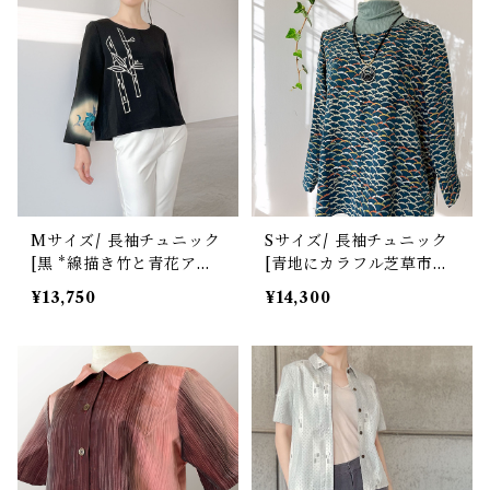
Mサイズ/ 長袖チュニック
Sサイズ/ 長袖チュニック
[黒 *線描き竹と青花アシ
[青地にカラフル芝草市松
ンメトリーポイント柄]
模様]
¥13,750
¥14,300