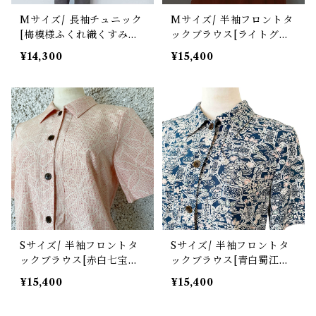
Mサイズ/ 長袖チュニック
Mサイズ/ 半袖フロントタ
[梅模様ふくれ織くすみピ
ックブラウス[ライトグリ
ンク色無地]
ーン抽象花曲線模様]
¥14,300
¥15,400
Sサイズ/ 半袖フロントタ
Sサイズ/ 半袖フロントタ
ックブラウス[赤白七宝模
ックブラウス[青白蜀江花
様絣紬]
模様小紋]
¥15,400
¥15,400