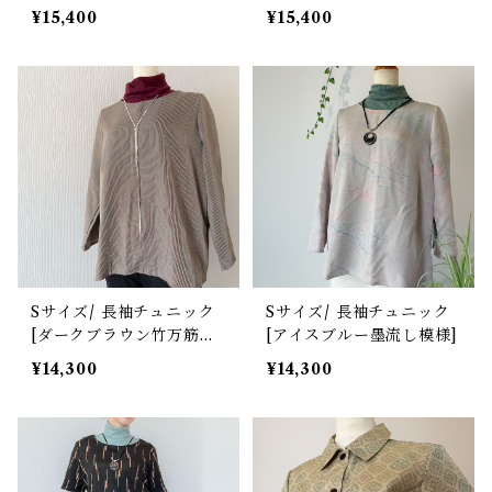
簾よろけ縞]
様小紋]
¥15,400
¥15,400
Sサイズ/ 長袖チュニック
Sサイズ/ 長袖チュニック
[ダークブラウン竹万筋お
[アイスブルー墨流し模様]
召]
¥14,300
¥14,300