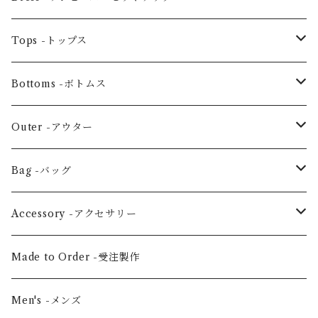
One piece -ワンピースドレス
Tops -トップス
Ensemble -セットアップ
Blouse -ブラウス
Bottoms -ボトムス
Tunic -チュニック
Skirt -スカート
Outer -アウター
Others -その他
Pants -パンツ
Coat -コート
Bag -バッグ
Jacket -ジャケット
Large horizontal -横・大
Accessory -アクセサリー
Vertical medium -縦・中
Hair scrunchie -シュシュ
Made to Order -受注製作
Shoulder -ショルダー
Mask -マスク
Men's -メンズ