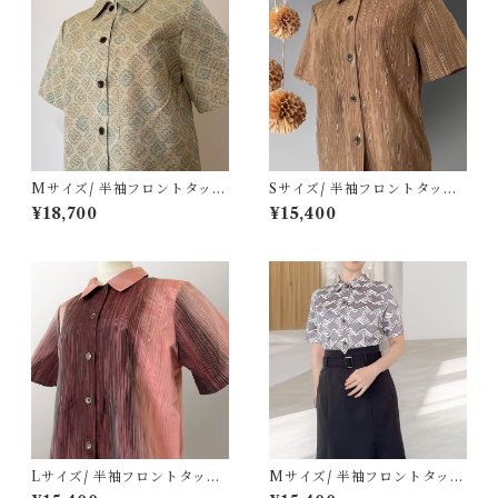
Mサイズ/ 半袖フロントタック
Sサイズ/ 半袖フロントタック
ブラウス[カーキ色菱模様西陣
ブラウス[ブラウン雨簾よろけ
¥18,700
¥15,400
お召]
縞]
Lサイズ/ 半袖フロントタック
Mサイズ/ 半袖フロントタック
ブラウス[ピンク～エンジグラ
ブラウス[銀紫色菱模様小紋]