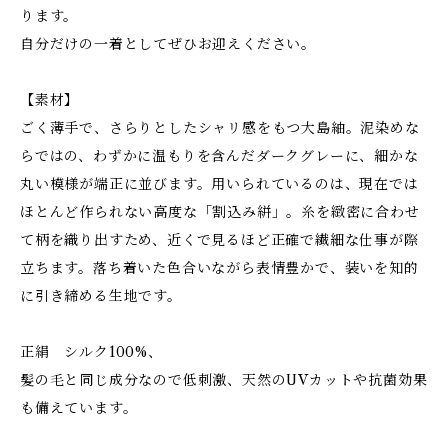
ります。
自分だけの一着としてぜひお迎えください。
【素材】
ごく薄手で、さらりとしたシャリ感をもつ大島紬。泥染めな
らではの、わずかに温もりを含んだダークグレーに、細かな
丸い模様が端正に並びます。用いられているのは、現在では
ほとんど作られない高度な「割込み絣」。糸を緻密に合わせ
て柄を織り出すため、近くで見るほど正確で繊細な仕事が際
立ちます。落ち着いた色合いながら表情豊かで、装いを知的
に引き締める生地です。
正絹 シルク100%、
髪の毛と同じ成分なので低刺激、天然のUVカットや抗菌効果
も備えています。