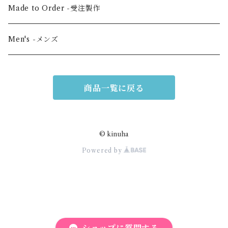
Vertical medium -縦・中
Hair scrunchie -シュシュ
Made to Order -受注製作
Shoulder -ショルダー
Mask -マスク
Men's -メンズ
Mini -クラッチ・ポーチ
Scarf -ストール・スカーフ
商品一覧に戻る
Others -その他
© kinuha
Powered by