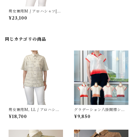
男女兼用M / アロハシャツ[割
込絣大島紬ダークグレー丸模
¥23,100
様]
同じカテゴリの商品
男女兼用M, LL / アロハシャ
グラデーション八掛開襟シャ
ツ[アイボリーに幾何学絣手織
ツ -レディース
¥18,700
¥9,850
り紬]