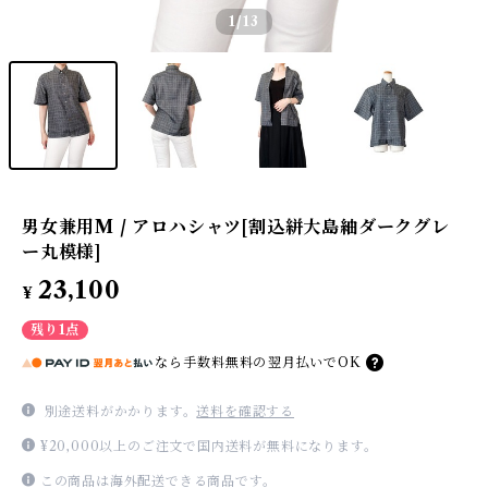
1
/13
男女兼用M / アロハシャツ[割込絣大島紬ダークグレ
ー丸模様]
23,100
¥
残り1点
なら
手数料無料の
翌月払いでOK
別途送料がかかります。
送料を確認する
¥20,000以上のご注文で国内送料が無料になります。
この商品は海外配送できる商品です。