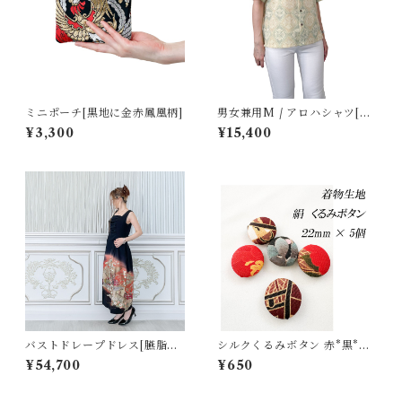
ミニポーチ[黒地に金赤鳳凰柄]
男女兼用M / アロハシャツ[塩
沢御召 緑色花菱]
¥3,300
¥15,400
バストドレープドレス[臙脂・
シルクくるみボタン 赤*黒*金
金系/御所女房姿黒留袖・作家
系[22mm×5個セット]
¥54,700
¥650
物]