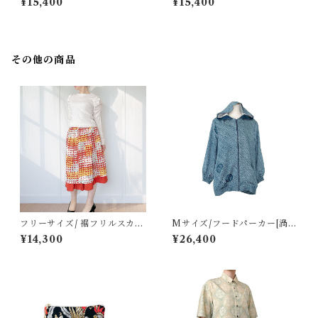
¥15,400
¥15,400
デーション雨筋紬]
その他の商品
フリーサイズ/ 裾フリルスカー
Mサイズ/フードパーカー[渦巻
ト[赤茶色グラデーション升目
き模様青色総絞り羽織]
¥14,300
¥26,400
模様]