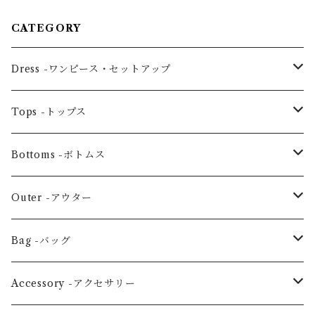
CATEGORY
Dress -ワンピース・セットアップ
One piece -ワンピースドレス
Tops -トップス
Ensemble -セットアップ
Blouse -ブラウス
Bottoms -ボトムス
Tunic -チュニック
Skirt -スカート
Outer -アウター
Others -その他
Pants -パンツ
Coat -コート
Bag -バッグ
Jacket -ジャケット
Large horizontal -横・大
Accessory -アクセサリー