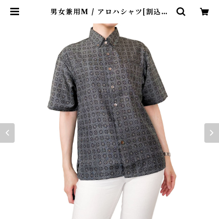
男女兼用M / アロハシャツ[割込絣
大島紬ダークグレー丸模様] | kinu
ha