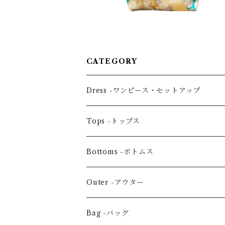
CATEGORY
Dress -ワンピース・セットアップ
One piece -ワンピースドレス
Tops -トップス
Ensemble -セットアップ
Blouse -ブラウス
Bottoms -ボトムス
Tunic -チュニック
Skirt -スカート
Outer -アウター
Others -その他
Pants -パンツ
Coat -コート
Bag -バッグ