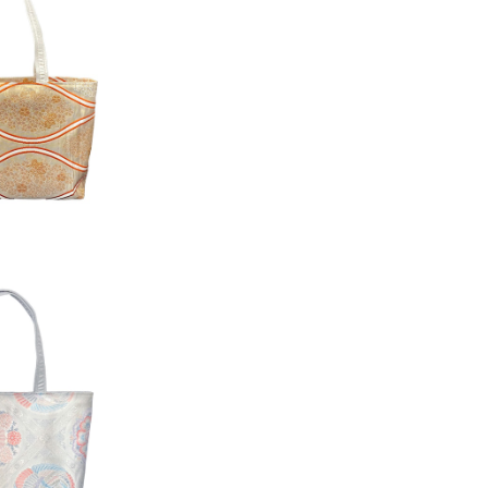
大[金色に白橙立涌
模様]
4,200
D OUT
大[青銀に桃色の鳳
花丸紋]
6,800