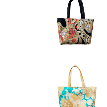
トートバッグ横型大[黒地に金流水と
菊桐]
¥26,800
トートバッグ横型大[金色桐模様と青
緑色花柄]
¥26,800