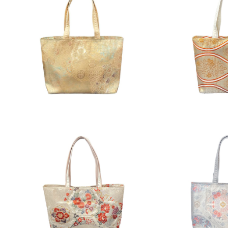
トートバッグ横型大[金引箔色紙に有
トートバッグ横型
栖川文様]
¥28,900
¥2
SOLD OUT
SOL
トートバッグ横型大[金色引箔亀甲に
トートバッグ横型
梅と牡丹]
凰・
¥28,900
¥2