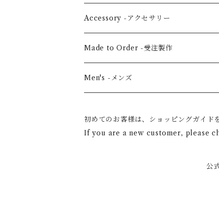
Jacket -ジャケット
Large horizontal -横・大
Accessory -アクセサリー
Vertical medium -縦・中
Hair scrunchie -シュシュ
Made to Order -受注製作
Shoulder -ショルダー
Mask -マスク
Men's -メンズ
Mini -クラッチ・ポーチ
Scarf -ストール・スカーフ
初めてのお客様は、ショッピングガイド
If you are a new customer, please c
Others -その他
公