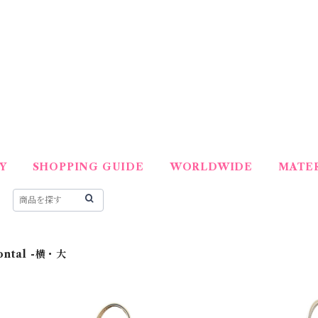
Y
SHOPPING GUIDE
WORLDWIDE
MATER
zontal -横・大