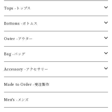
One piece -ワンピースドレス
Tops -トップス
Ensemble -セットアップ
Blouse -ブラウス
Bottoms -ボトムス
Tunic -チュニック
Skirt -スカート
Outer -アウター
Others -その他
Pants -パンツ
Coat -コート
Bag -バッグ
Jacket -ジャケット
Large horizontal -横・大
Accessory -アクセサリー
Vertical medium -縦・中
Hair scrunchie -シュシュ
Made to Order -受注製作
Shoulder -ショルダー
Mask -マスク
Men's -メンズ