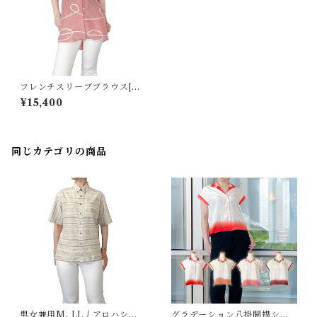
フレンチスリーブブラウス[曲
線模様赤系羽裏]
¥15,400
同じカテゴリの商品
男女兼用M, LL / アロハシャ
グラデーション八掛開襟シャ