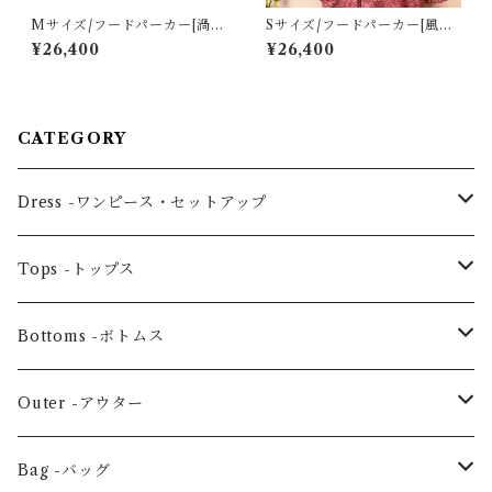
Mサイズ/フードパーカー[渦巻
Sサイズ/フードパーカー[風景
き模様青色総絞り羽織]
模様えんじ色総絞り羽織]
¥26,400
¥26,400
CATEGORY
Dress -ワンピース・セットアップ
One piece -ワンピースドレス
Tops -トップス
Ensemble -セットアップ
Blouse -ブラウス
Bottoms -ボトムス
Tunic -チュニック
Skirt -スカート
Outer -アウター
Others -その他
Pants -パンツ
Coat -コート
Bag -バッグ