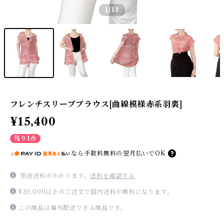
1
/13
フレンチスリーブブラウス[曲線模様赤系羽裏]
¥15,400
残り1点
なら
手数料無料の
翌月払いでOK
別途送料がかかります。
送料を確認する
¥20,000以上のご注文で国内送料が無料になります。
この商品は海外配送できる商品です。