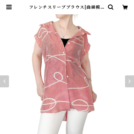
フレンチスリーブブラウス[曲線模様
赤系羽裏] | kinuha