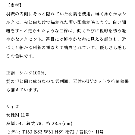
【素材】
羽織の内側にそっと隠れていた羽裏を使用。薄く柔らかなシ
ルクに、赤と白だけで描かれた潔い配色が映えます。白い細
紐をすっと走らせたような曲線は、動くたびに視線を誘う軽
やかなアクセント。遠目には鮮やかな赤に見える部分も、近
づくと細かな斜線の重なりで構成されていて、優しさも感じ
るお色味です。
正絹 シルク100%、
髪の毛と同じ成分なので低刺激、天然のUVカットや抗菌効果
も備えています。
サイズ
女性M 11号
身幅 54、着丈 78、裄 28.3 (cm)
モデル: T163 B83 W61 H89 裄72 / 普段9～11号