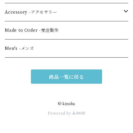
Jacket -ジャケット
Large horizontal -横・大
Accessory -アクセサリー
Vertical medium -縦・中
Hair scrunchie -シュシュ
Made to Order -受注製作
Shoulder -ショルダー
Mask -マスク
Men's -メンズ
Mini -クラッチ・ポーチ
Scarf -ストール・スカーフ
商品一覧に戻る
Others -その他
© kinuha
Powered by