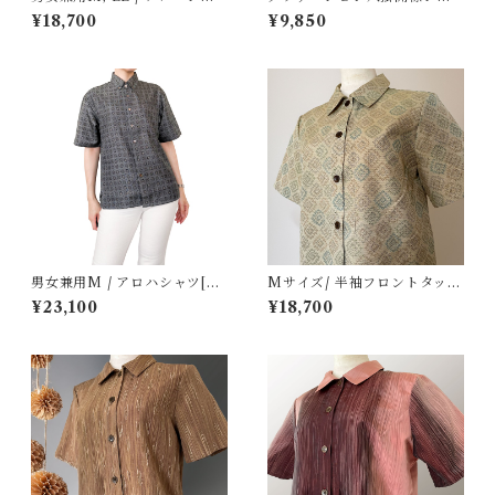
ツ[アイボリーに幾何学絣手織
ツ -レディース
¥18,700
¥9,850
り紬]
男女兼用M / アロハシャツ[割
Mサイズ/ 半袖フロントタック
込絣大島紬ダークグレー丸模
ブラウス[カーキ色菱模様西陣
¥23,100
¥18,700
様]
お召]