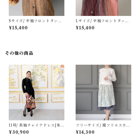
Sサイズ/ 半袖フロントタック
Lサイズ/ 半袖フロントタック
ブラウス[ブラウン雨簾よろけ
ブラウス[ピンク～エンジグラ
¥15,400
¥15,400
縞]
デーション雨筋紬]
その他の商品
11号/ 長袖チャイナドレス[朱
フリーサイズ/ 裾フリルスカー
金の飛鶴と松屋敷模様留袖]
ト[ライトグレーグラデーショ
¥30,900
¥14,300
ン絣紬]