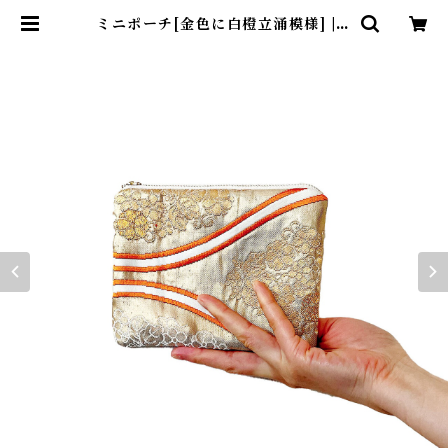
ミニポーチ[金色に白橙立涌模様] | k
inuha