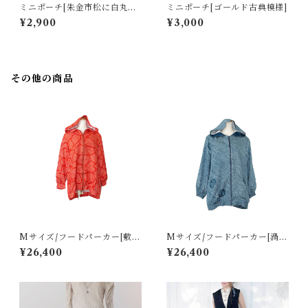
ミニポーチ[朱金市松に白丸紋
ミニポーチ[ゴールド古典模様]
*鶴と花]
¥2,900
¥3,000
その他の商品
Mサイズ/フードパーカー[敷詰
Mサイズ/フードパーカー[渦巻
葉模様線*朱色総絞り羽織]
き模様青色総絞り羽織]
¥26,400
¥26,400