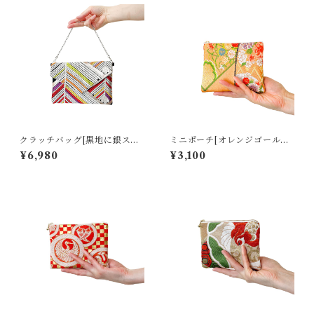
クラッチバッグ[黒地に銀スト
ミニポーチ[オレンジゴールド*
ライプ]
花尽くし織出し模様]
¥6,980
¥3,100