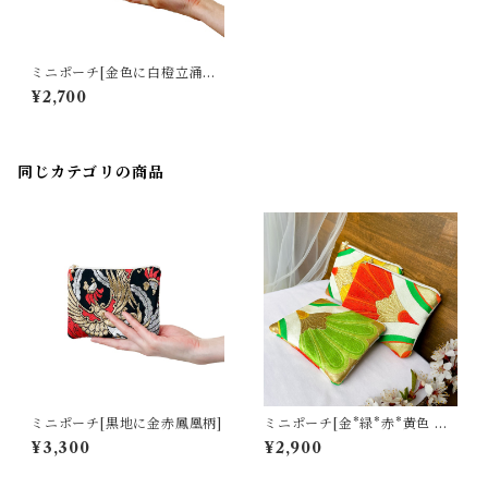
ミニポーチ[金色に白橙立涌模
様]
¥2,700
同じカテゴリの商品
ミニポーチ[黒地に金赤鳳凰柄]
ミニポーチ[金*緑*赤*黄色 菊
青海波]
¥3,300
¥2,900