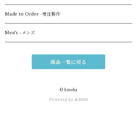
Vertical medium -縦・中
Hair scrunchie -シュシュ
Made to Order -受注製作
Shoulder -ショルダー
Mask -マスク
Men's -メンズ
Mini -クラッチ・ポーチ
Scarf -ストール・スカーフ
商品一覧に戻る
Others -その他
© kinuha
Powered by