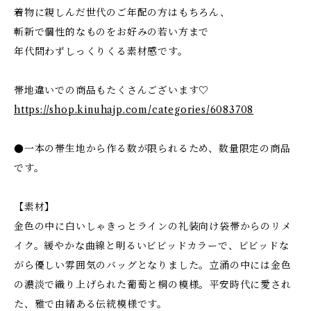
着物に親しんだ世代のご年配の方はもちろん、
斬新で個性的なものをお好みの若い方まで
年代問わずしっくりくる素材感です。
帯地違いでの商品もたくさんございます♡
https://shop.kinuhajp.com/categories/6083708
●一本の帯生地から作る数が限られるため、数量限定の商品
です。
【素材】
金色の中に白いしゃきっとラインの礼装向け袋帯からのリメ
イク。緩やかな曲線と明るいビビッドカラーで、ビビッドな
がら優しい雰囲気のバッグとなりました。立涌の中には金色
の濃淡で織り上げられた葡萄と桐の模様。平安時代に愛され
た、雅で由緒ある伝統模様です。