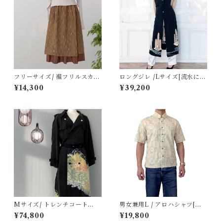
フリーサイズ/ 裾フリルスカー
ロングジレ /Lサイズ[流水に上
ト[ブラウン雨簾よろけ縞]
り藤黒留袖]
¥14,300
¥39,200
Mサイズ/ トレンチコート
男女兼用L / アロハシャツ[塩
[黄・緑山景黒留袖]
沢御召 緑色花菱]
¥74,800
¥19,800