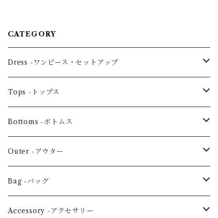
CATEGORY
Dress -ワンピース・セットアップ
One piece -ワンピースドレス
Tops -トップス
Ensemble -セットアップ
Blouse -ブラウス
Bottoms -ボトムス
Tunic -チュニック
Skirt -スカート
Outer -アウター
Others -その他
Pants -パンツ
Coat -コート
Bag -バッグ
Jacket -ジャケット
Large horizontal -横・大
Accessory -アクセサリー