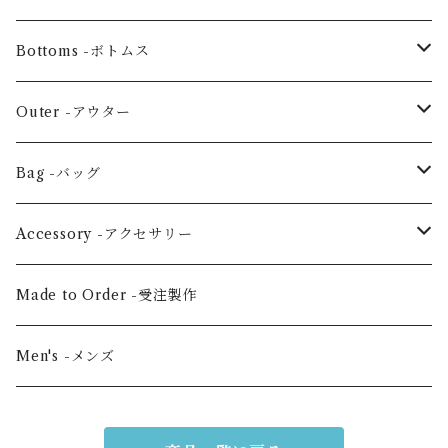
Ensemble -セットアップ
Blouse -ブラウス
Bottoms -ボトムス
Tunic -チュニック
Skirt -スカート
Outer -アウター
Others -その他
Pants -パンツ
Coat -コート
Bag -バッグ
Jacket -ジャケット
Large horizontal -横・大
Accessory -アクセサリー
Vertical medium -縦・中
Hair scrunchie -シュシュ
Made to Order -受注製作
Shoulder -ショルダー
Mask -マスク
Men's -メンズ
Mini -クラッチ・ポーチ
Scarf -ストール・スカーフ