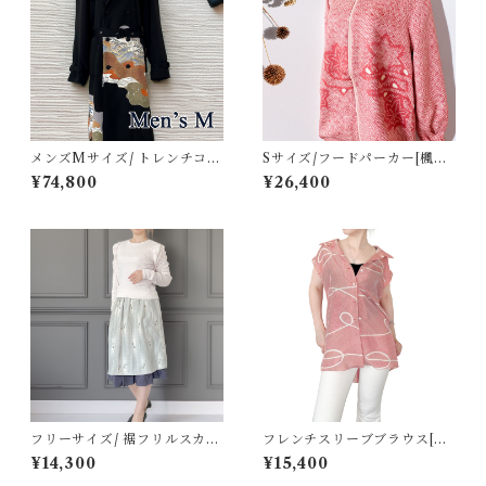
メンズMサイズ/ トレンチコー
Sサイズ/フードパーカー[楓流
ト[金茶系道長取りに屋敷黒留
水模様ピンク色総絞り羽織]
¥74,800
¥26,400
袖]
フリーサイズ/ 裾フリルスカー
フレンチスリーブブラウス[曲
ト[ライトグレーグラデーショ
線模様赤系羽裏]
¥14,300
¥15,400
ン絣紬]