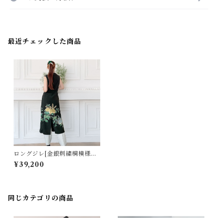
最近チェックした商品
ロングジレ[金銀刺繍桐模様黒
留袖]
¥39,200
同じカテゴリの商品