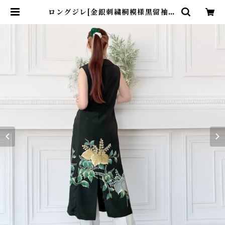
ロングジレ[金銀刺繍桐模様黒留袖] |
kinuha