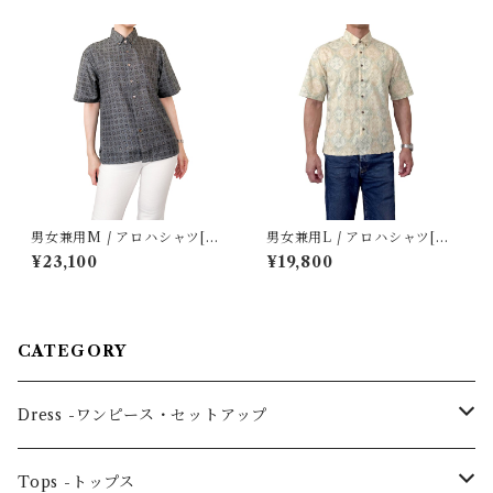
男女兼用M / アロハシャツ[割
男女兼用L / アロハシャツ[塩
込絣大島紬ダークグレー丸模
沢御召 緑色花菱]
¥23,100
¥19,800
様]
CATEGORY
Dress -ワンピース・セットアップ
One piece -ワンピースドレス
Tops -トップス