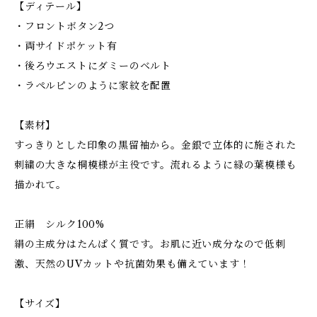
【ディテール】
・フロントボタン2つ
・両サイドポケット有
・後ろウエストにダミーのベルト
・ラペルピンのように家紋を配置
【素材】
すっきりとした印象の黒留袖から。金銀で立体的に施された
刺繍の大きな桐模様が主役です。流れるように緑の葉模様も
描かれて。
正絹 シルク100%
絹の主成分はたんぱく質です。お肌に近い成分なので低刺
激、天然のUVカットや抗菌効果も備えています！
【サイズ】