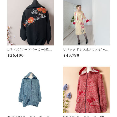
Lサイズ/フードパーカー[鏡裏
Uバックドレス&フリルジャケ
模様 黒絵羽織]
ット[山吹色に絞染め紅花付下
¥26,400
¥43,780
げ]