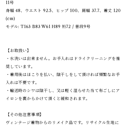
11号
身幅 48、ウエスト 92.5、ヒップ 100、肩幅 37.7、着丈 120
(cm)
モデル: T163 B83 W61 H89 裄72 / 普段9号
【お取扱い】
・水洗いは出来ません。お手入れはドライクリーニングを推
奨しています。
・着用後はほこりを払い、陰干しをして頂ければ頻繁なお手
入れは不要です。
・輸送時のシワは陰干し、又は軽く湿らせた当て布ごしにア
イロンを裏からかけて頂くと緩和されます。
【その他注意事項】
ヴィンテージ着物からのリメイク品です。リサイクル生地に