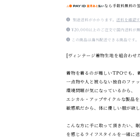
なら
手数料無料の
別途送料がかかります。
送料を確認
¥20,000以上のご注文で国内送料が
この商品は海外配送できる商品です。
[ヴィンテージ着物生地を組合わせ
着物を着るのが難しいTPOでも、
一点物や人と被らない独自のファ
環境問題が気になっているから、
エシカル・アップサイクルな製品を
敏感肌だから、体に優しい服が欲
こんな方に手に取って頂きたい、眠
を感じるライフスタイルを一緒に