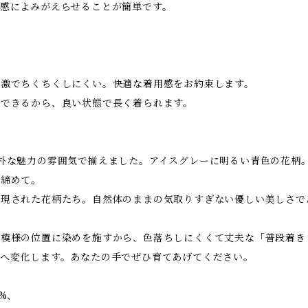
感によみがえらせることが簡単です。
刺激でちくちくしにくい。快適な着用感をお約束します。
防できるから、良い状態で長く着られます。
朴な魅力の雰囲気で揃えました。アイスグレーに明るい青色の花柄
き締めて。
表現された花柄たち。自然体のままの気取りすぎない優しい美しさで
で模様の位置に染めを施すから、色落ちしにくくて丈夫な「普段着き
感へ変化します。あなたの手でぜひ育てあげてください。
%、