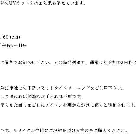
然のUVカットや抗菌効果も備えています。
0 (cm)
 / 普段9～11号
に備考でお知らせ下さい。その際発送まで、通常より追加で3日程
の際は単独での手洗い又はドライクリーニングをご利用下さい。
をして頂ければ頻繁なお手入れは不要です。
く湿らせた当て布ごしにアイロンを裏からかけて頂くと緩和されます
です。リサイクル生地にご理解を頂ける方のみご購入ください。