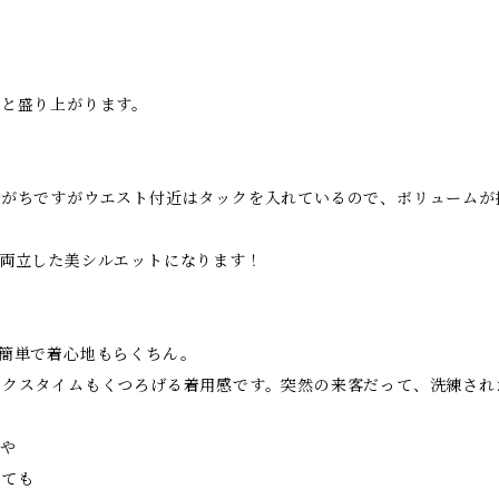
っと盛り上がります。
出がちですがウエスト付近はタックを入れているので、ボリュームが
両立した美シルエットになります！
簡単で着心地もらくちん。
ックスタイムもくつろげる着用感です。突然の来客だって、洗練され
や
っても