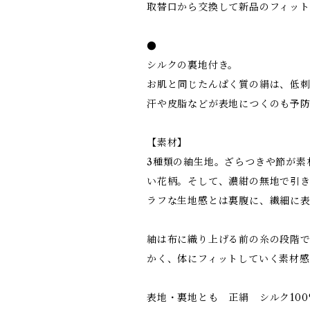
取替口から交換して新品のフィット
●
シルクの裏地付き。
お肌と同じたんぱく質の絹は、低
汗や皮脂などが表地につくのも予
【素材】
3種類の紬生地。ざらつきや節が素
い花柄。そして、濃紺の無地で引
ラフな生地感とは裏腹に、繊細に
紬は布に織り上げる前の糸の段階
かく、体にフィットしていく素材
表地・裏地とも 正絹 シルク100