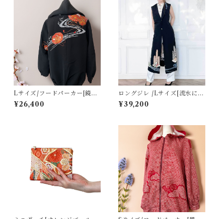
Lサイズ/フードパーカー[鏡裏
ロングジレ /Lサイズ[流水に上
模様 黒絵羽織]
り藤黒留袖]
¥26,400
¥39,200