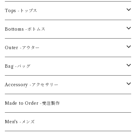
One piece -ワンピースドレス
Tops -トップス
Ensemble -セットアップ
Blouse -ブラウス
Bottoms -ボトムス
Tunic -チュニック
Skirt -スカート
Outer -アウター
Others -その他
Pants -パンツ
Coat -コート
Bag -バッグ
Jacket -ジャケット
Large horizontal -横・大
Accessory -アクセサリー
Vertical medium -縦・中
Hair scrunchie -シュシュ
Made to Order -受注製作
Shoulder -ショルダー
Mask -マスク
Men's -メンズ