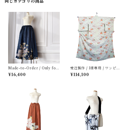
同じカテゴリの商品
Made-to-Order / Only for
受注製作 / I様専用 / ワンピー
Mx. S / Elastic waist long s
スドレス3着 [黄緑色花柄小紋,
¥16,400
¥114,100
kirt [blue colored-tomesod
青色無地, 濃紫刺繍色留袖]
e tachibana]