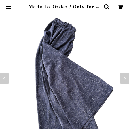
Made-to-Order / Only for M
x. S / Elastic waist long skir
t [Edo-komon black plants] |
kinuha