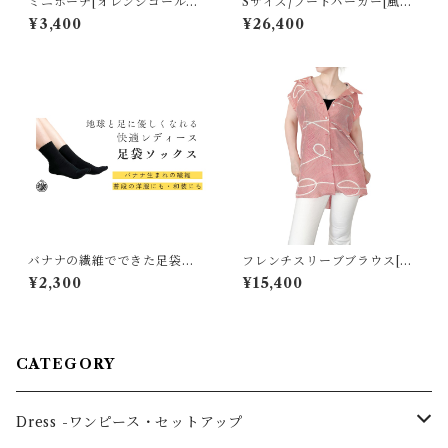
ミニポーチ[オレンジゴールド
Sサイズ/フードパーカー[風景
に熨斗と鶴花模様]
模様えんじ色総絞り羽織]
¥3,400
¥26,400
バナナの繊維でできた足袋ソ
フレンチスリーブブラウス[曲
ックス
線模様赤系羽裏]
¥2,300
¥15,400
CATEGORY
Dress -ワンピース・セットアップ