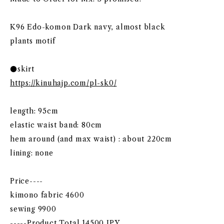
K96 Edo-komon Dark navy, almost black
plants motif
●skirt
https://kinuhajp.com/pl-sk0/
length: 95cm
elastic waist band: 80cm
hem around (and max waist) : about 220cm
lining: none
Price----
kimono fabric 4600
sewing 9900
-----Product Total 14500 JPY