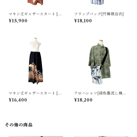
マキシ丈ギャザースカート [十
フラップバッグ[竹模様浴衣]
二単女房姿弁柄色留袖]
¥15,900
¥18,100
マキシ丈ギャザースカート [金
アロハシャツ[緑色墨流し模様
箔群鶴黒留袖]
羽織]
¥16,400
¥18,200
その他の商品