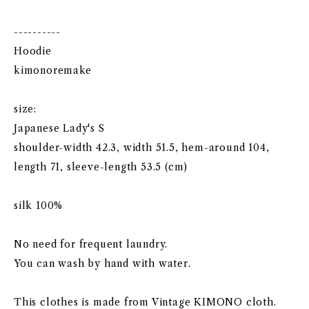
----------
Hoodie
kimonoremake
size:
Japanese Lady's S
shoulder-width 42.3, width 51.5, hem-around 104,
length 71, sleeve-length 53.5 (cm)
silk 100%
No need for frequent laundry.
You can wash by hand with water.
This clothes is made from Vintage KIMONO cloth.