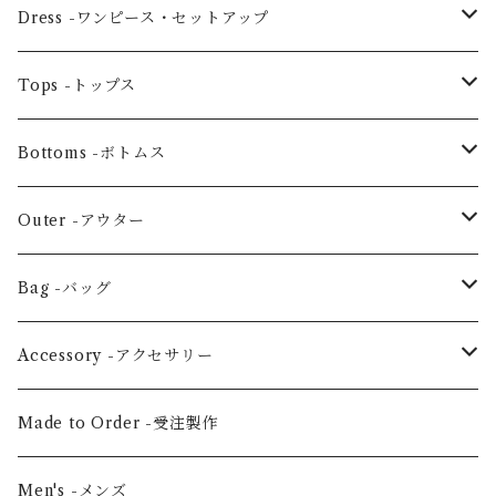
Dress -ワンピース・セットアップ
One piece -ワンピースドレス
Tops -トップス
Ensemble -セットアップ
Blouse -ブラウス
Bottoms -ボトムス
Tunic -チュニック
Skirt -スカート
Outer -アウター
Others -その他
Pants -パンツ
Coat -コート
Bag -バッグ
Jacket -ジャケット
Large horizontal -横・大
Accessory -アクセサリー
Vertical medium -縦・中
Hair scrunchie -シュシュ
Made to Order -受注製作
Shoulder -ショルダー
Mask -マスク
Men's -メンズ