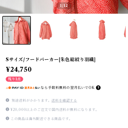
1
/12
Sサイズ/フードパーカー[朱色総絞り羽織]
¥24,750
残り1点
なら
手数料無料の
翌月払いでOK
別途送料がかかります。
送料を確認する
¥20,000以上のご注文で国内送料が無料になります。
この商品は海外配送できる商品です。