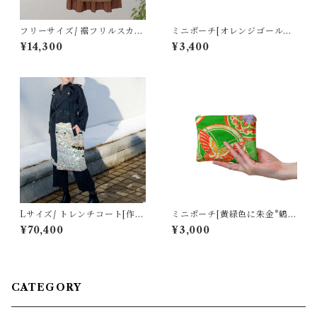
フリーサイズ/ 裾フリルスカー
ミニポーチ[オレンジゴールド
ト[ブラウン雨簾よろけ縞]
に熨斗と鶴花模様]
¥14,300
¥3,400
Lサイズ/ トレンチコート[作家
ミニポーチ[黄緑色に朱金*鶴・
物千鳥と半島風景黒留袖]
蝶・花の丸紋]
¥70,400
¥3,000
CATEGORY