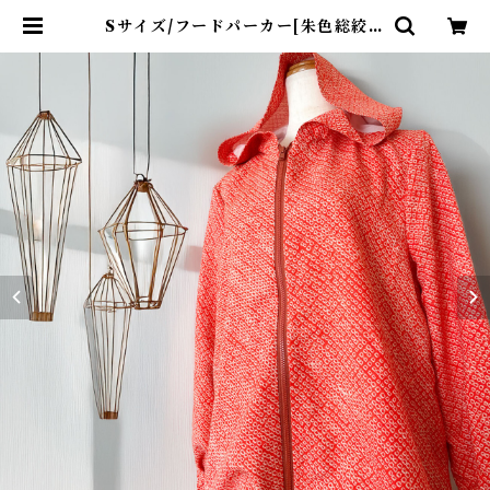
Sサイズ/フードパーカー[朱色総絞り
羽織] | kinuha