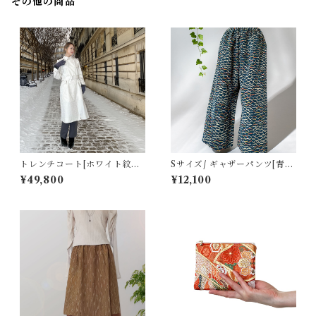
その他の商品
トレンチコート[ホワイト紋章
Sサイズ/ ギャザーパンツ[青地
柄ジャカード織]
にカラフル芝草市松模様]
¥49,800
¥12,100