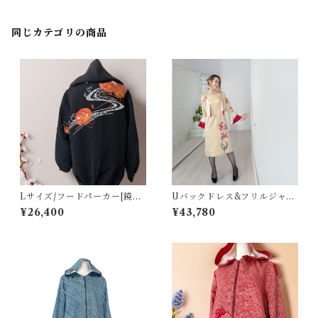
同じカテゴリの商品
Lサイズ/フードパーカー[鏡裏
Uバックドレス&フリルジャケ
模様 黒絵羽織]
ット[山吹色に絞染め紅花付下
¥26,400
¥43,780
げ]