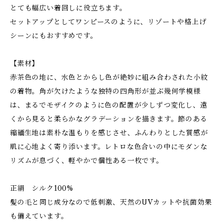
とても幅広い着回しに役立ちます。
セットアップとしてワンピースのように、リゾートや格上げ
シーンにもおすすめです。
【素材】
赤茶色の地に、水色とからし色が絶妙に組み合わされた小紋
の着物。角が欠けたような独特の四角形が並ぶ幾何学模様
は、まるでモザイクのように色の配置が少しずつ変化し、遠
くから見ると柔らかなグラデーションを描きます。節のある
縮緬生地は素朴な温もりを感じさせ、ふんわりとした質感が
肌に心地よく寄り添います。レトロな色合いの中にモダンな
リズムが息づく、軽やかで個性ある一枚です。
正絹 シルク100%
髪の毛と同じ成分なので低刺激、天然のUVカットや抗菌効果
も備えています。