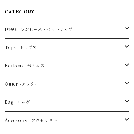
CATEGORY
Dress -ワンピース・セットアップ
One piece -ワンピースドレス
Tops -トップス
Ensemble -セットアップ
Blouse -ブラウス
Bottoms -ボトムス
Tunic -チュニック
Skirt -スカート
Outer -アウター
Others -その他
Pants -パンツ
Coat -コート
Bag -バッグ
Jacket -ジャケット
Large horizontal -横・大
Accessory -アクセサリー