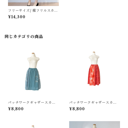
フリーサイズ/ 裾フリルスカー
ト[赤茶色グラデーション升目
¥14,300
模様]
同じカテゴリの商品
パッチワークギャザースカー
パッチワークギャザースカー
ト[絽新橋色]
ト[赤系艶やかセレクト]
¥8,800
¥8,800