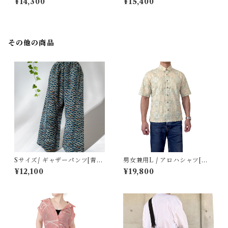
¥14,300
¥15,400
ン絣紬]
* 花鳥]
その他の商品
Sサイズ/ ギャザーパンツ[青地
男女兼用L / アロハシャツ[塩
にカラフル芝草市松模様]
沢御召 緑色花菱]
¥12,100
¥19,800