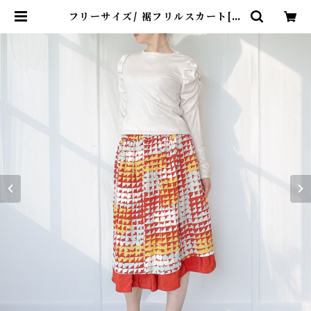
フリーサイズ/ 裾フリルスカート[赤
茶色グラデーション升目模様] | kin
uha