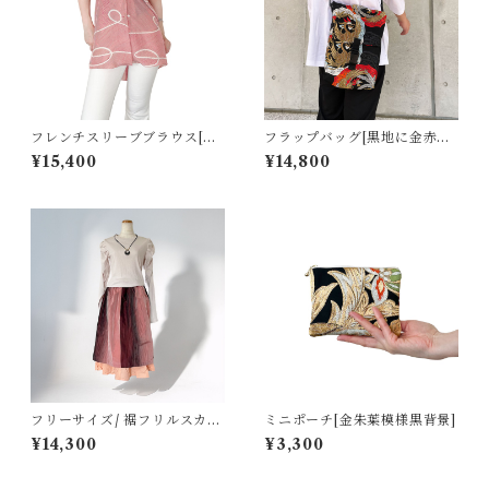
フレンチスリーブブラウス[曲
フラップバッグ[黒地に金赤鳳
線模様赤系羽裏]
凰柄]
¥15,400
¥14,800
フリーサイズ/ 裾フリルスカー
ミニポーチ[金朱葉模様黒背景]
ト[ピンク～エンジグラデーシ
¥14,300
¥3,300
ョン雨筋紬]