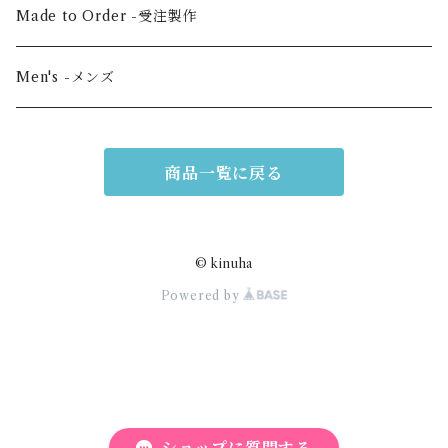
Vertical medium -縦・中
Hair scrunchie -シュシュ
Made to Order -受注製作
Shoulder -ショルダー
Mask -マスク
Men's -メンズ
Mini -クラッチ・ポーチ
Scarf -ストール・スカーフ
商品一覧に戻る
Others -その他
© kinuha
Powered by