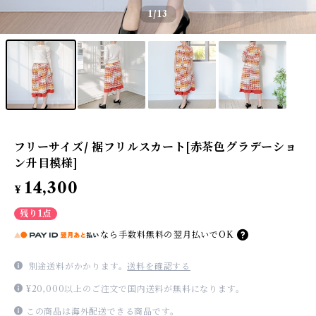
1
/13
フリーサイズ/ 裾フリルスカート[赤茶色グラデーショ
ン升目模様]
14,300
¥
残り1点
なら
手数料無料の
翌月払いでOK
別途送料がかかります。
送料を確認する
¥20,000以上のご注文で国内送料が無料になります。
この商品は海外配送できる商品です。