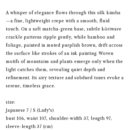
A whisper of elegance flows through this silk kinsha
—a fine, lightweight crepe with a smooth, fluid
touch. On a soft matcha-green base, subtle kōriware
crackle patterns ripple gently, while bamboo and
foliage, painted in muted purplish brown, drift across
the surface like strokes of an ink painting. Woven
motifs of mountains and plants emerge only when the
light catches them, revealing quiet depth and
refinement. Its airy texture and subdued tones evoke a
serene, timeless grace.
size:
Japanese 7 / S (Lady's)
bust 106, waist 107, shoulder-width 37, length 97,
sleeve-length 37 (cm)