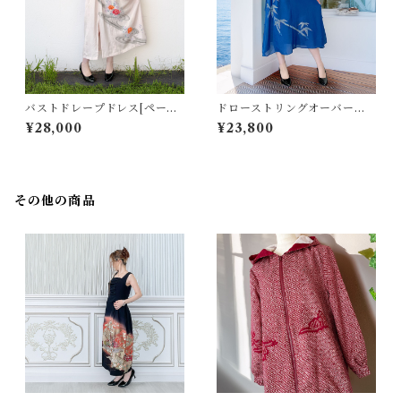
バストドレープドレス[ペール
ドローストリングオーバーレ
ピンクに薔薇模様訪問着]※理
イワンピース[青カットワーク
¥28,000
¥23,800
由あり特価
笹模様夏着物]
その他の商品