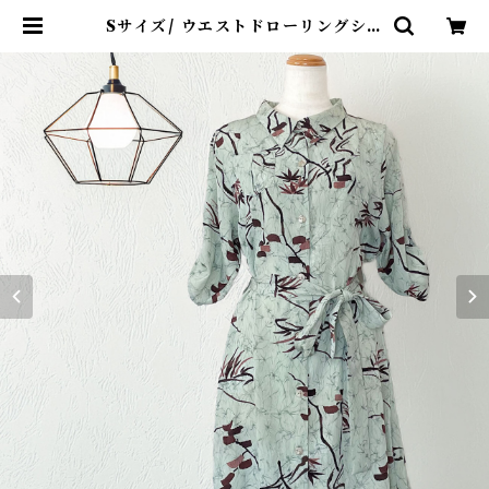
Sサイズ/ ウエストドローリングシャ
ツワンピース[淡緑に筆描き竹模様錦
紗] | kinuha