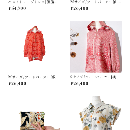
バストドレープドレス[臙脂・
Mサイズ/フードパーカー[山模
金系/御所女房姿黒留袖・作家
様赤紫色総絞り羽織]
¥54,700
¥26,400
物]
Mサイズ/フードパーカー[敷詰
Sサイズ/フードパーカー[楓流
葉模様線*朱色総絞り羽織]
水模様ピンク色総絞り羽織]
¥26,400
¥26,400