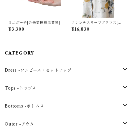
ミニポーチ[金朱葉模様黒背景]
フレンチスリーブブラウス[菊
と雀模様羽裏]
¥3,300
¥16,830
CATEGORY
Dress -ワンピース・セットアップ
One piece -ワンピースドレス
Tops -トップス
Ensemble -セットアップ
Blouse -ブラウス
Bottoms -ボトムス
Tunic -チュニック
Skirt -スカート
Outer -アウター