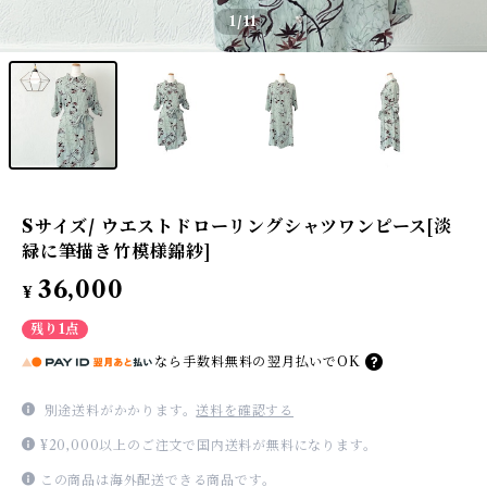
1
/11
Sサイズ/ ウエストドローリングシャツワンピース[淡
緑に筆描き竹模様錦紗]
36,000
¥
残り1点
なら
手数料無料の
翌月払いでOK
別途送料がかかります。
送料を確認する
¥20,000以上のご注文で国内送料が無料になります。
この商品は海外配送できる商品です。