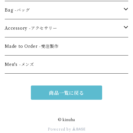
Others -その他
Pants -パンツ
Coat -コート
Bag -バッグ
Jacket -ジャケット
Large horizontal -横・大
Accessory -アクセサリー
Vertical medium -縦・中
Hair scrunchie -シュシュ
Made to Order -受注製作
Shoulder -ショルダー
Mask -マスク
Men's -メンズ
Mini -クラッチ・ポーチ
Scarf -ストール・スカーフ
商品一覧に戻る
Others -その他
© kinuha
Powered by