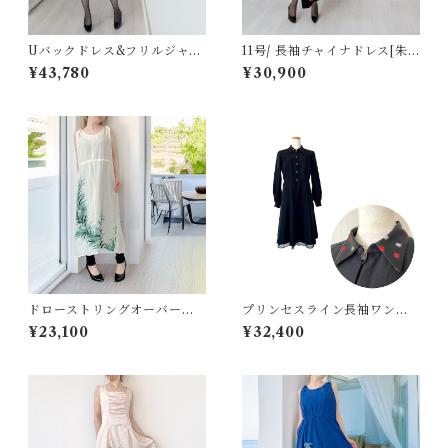
Uバックドレス&フリルジャケ
11号/ 長袖チャイナドレス[朱
ット[山吹色に絞染め紅花付下
金の飛鶴と松屋敷模様留袖]
¥43,780
¥30,900
げ]
ドローストリングオーバーレ
プリンセスライン長袖ワンピ
イワンピース[白に緑の葉植物
ース[黒x銘仙 赤ドットx裾レー
¥23,100
¥32,400
模様夏着物]
ス]