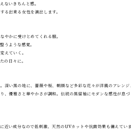
見えないきちんと感。
選する出来る女性を演出します。
しなやかに受けとめてくれる服。
が整うような感覚。
を変えていく。
なたの日々に。
袖。深い黒の地に、薔薇や桜、朝顔など多彩な花々が洋風のアレンジ
わり、優雅さと華やかさが調和。伝統の黒留袖にモダンな感性が息づ
に近い成分なので低刺激、天然のUVカットや抗菌効果も備えてい