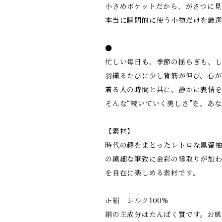
小さめポケットだから、がさつに
本当に瞬間的に使う小物だけを厳
●
忙しい毎日も、季節の揺らぎも、
羽織るたびに少し背筋が伸び、心
着る人の時間と共に、静かに表情
そんな“続いていく美しさ”を、あ
【素材】
時代の趣をまとったレトロな黒留
の繊細な筆致に金彩の縁取りが加
を自在に楽しめる素材です。
正絹 シルク100%
絹の主成分はたんぱく質です。お肌